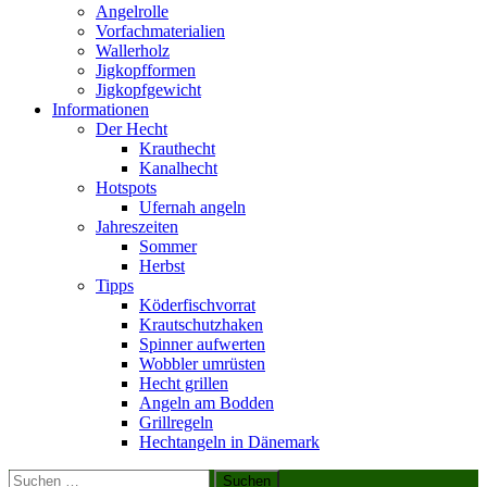
Angelrolle
Vorfachmaterialien
Wallerholz
Jigkopfformen
Jigkopfgewicht
Informationen
Der Hecht
Krauthecht
Kanalhecht
Hotspots
Ufernah angeln
Jahreszeiten
Sommer
Herbst
Tipps
Köderfischvorrat
Krautschutzhaken
Spinner aufwerten
Wobbler umrüsten
Hecht grillen
Angeln am Bodden
Grillregeln
Hechtangeln in Dänemark
Suchen