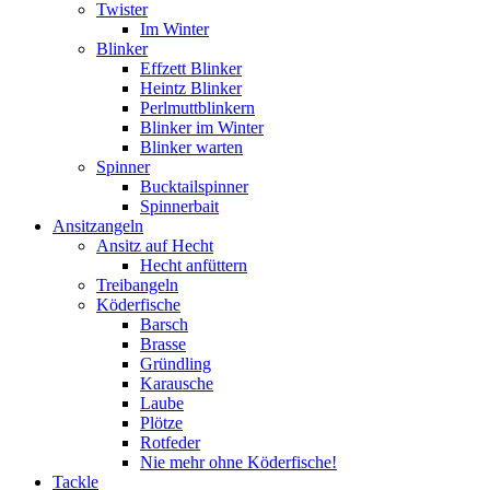
Twister
Im Winter
Blinker
Effzett Blinker
Heintz Blinker
Perlmuttblinkern
Blinker im Winter
Blinker warten
Spinner
Bucktailspinner
Spinnerbait
Ansitzangeln
Ansitz auf Hecht
Hecht anfüttern
Treibangeln
Köderfische
Barsch
Brasse
Gründling
Karausche
Laube
Plötze
Rotfeder
Nie mehr ohne Köderfische!
Tackle