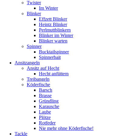
Twister
Im Winter
Blinker
Effzett Blinker
Heintz Blinker
Perlmuttblinkern
Blinker im Winter
Blinker warten
Spinner
Bucktailspinner
Spinnerbait
Ansitzangeln
Ansitz auf Hecht
Hecht anfüttern
Treibangeln
Köderfische
Barsch
Brasse
Gründling
Karausche
Laube
Plötze
Rotfeder
Nie mehr ohne Köderfische!
Tackle