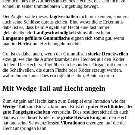
ziemlich alles die Aufmerksamkeit des Hechtes, das sich nicht zu
schnell in seiner unmittelbaren Umgebung bewegt.
Der Angler sollte dieses
Jagdverhalten
nicht nur kennen, sondern
auch seine Schlüsse daraus ziehen. Eine wesentliche Erkenntnis
dabei ist es, dass beim Angeln auf Hecht eine fast immer
gleichbleibende
Laufgeschwindigkeit
sinnvoll erscheint.
Langsame geführte Gummifische
eignen sich somit gut, wenn
man im
Herbst
auf Hecht angeln möchte.
Gut ist es dabei auch, wenn der Gummifisch
starke Druckwellen
erzeugt, welche die Aufmerksamkeit des Hechtes auf den Köder
richten. Der Hecht verfügt über ein besonderes Organ, mit dem er
die Schallwellen, die durch Fische oder Köder erzeugt werden,
wahrnehmen kann. Dies ermöglicht es ihm, Beute zu orten.
Mit Wedge Tail auf Hecht angeln
Zum Angeln auf Hecht kann zum Beispiel eine Imitation wie der
Wedge Tail
zum Einsatz kommen. Er ist ein
guter Hechtköder
, der
gute Fangeigenschaften
verspricht. Dies resultiert sicherlich auch
daraus, dass dieser Köder eine
große Reizwirkung
auf den Hecht
hat und seine Schwanzflossen
Vibrationen
erzeugen, auf die der
Hecht anspringen kann.