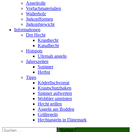
Angelrolle
Vorfachmaterialien
Wallerholz
Jigkopfformen
Jigkopfgewicht
Informationen
Der Hecht
Krauthecht
Kanalhecht
Hotspots
Ufernah angeln
Jahreszeiten
Sommer
Herbst
Tipps
Köderfischvorrat
Krautschutzhaken
Spinner aufwerten
Wobbler umrüsten
Hecht grillen
Angeln am Bodden
Grillregeln
Hechtangeln in Dänemark
Suchen