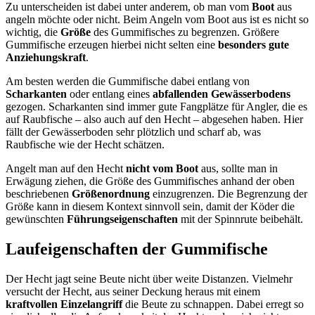
Zu unterscheiden ist dabei unter anderem, ob man vom
Boot
aus
angeln möchte oder nicht. Beim Angeln vom Boot aus ist es nicht so
wichtig, die
Größe
des Gummifisches zu begrenzen. Größere
Gummifische erzeugen hierbei nicht selten eine
besonders gute
Anziehungskraft
.
Am besten werden die Gummifische dabei entlang von
Scharkanten
oder entlang eines
abfallenden Gewässerbodens
gezogen. Scharkanten sind immer gute Fangplätze für Angler, die es
auf Raubfische – also auch auf den Hecht – abgesehen haben. Hier
fällt der Gewässerboden sehr plötzlich und scharf ab, was
Raubfische wie der Hecht schätzen.
Angelt man auf den Hecht
nicht vom Boot
aus, sollte man in
Erwägung ziehen, die Größe des Gummifisches anhand der oben
beschriebenen
Größenordnung
einzugrenzen. Die Begrenzung der
Größe kann in diesem Kontext sinnvoll sein, damit der Köder die
gewünschten
Führungseigenschaften
mit der Spinnrute beibehält.
Laufeigenschaften der Gummifische
Der Hecht jagt seine Beute nicht über weite Distanzen. Vielmehr
versucht der Hecht, aus seiner Deckung heraus mit einem
kraftvollen Einzelangriff
die Beute zu schnappen. Dabei erregt so