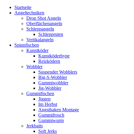
Startseite
Angeltechniken
Drop Shot Angeln
Oberflächenangeln
Schleppangeln
Schleppruten
Vertikalangeln
Spinnfischen
Kunstköder
Kunstköderhype
Reizködern
Wobbler
Suspender Wobblers
Big-S-Wobbler
Gummiwobbler
Jig-Wobbler
Gummifischen
Jiggen
Im Herbst
Angsthaken Montage
Gummifrosch
Gummiwurm
Jerkbaits
Soft Jerks