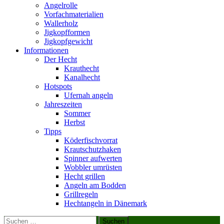
Angelrolle
Vorfachmaterialien
Wallerholz
Jigkopfformen
Jigkopfgewicht
Informationen
Der Hecht
Krauthecht
Kanalhecht
Hotspots
Ufernah angeln
Jahreszeiten
Sommer
Herbst
Tipps
Köderfischvorrat
Krautschutzhaken
Spinner aufwerten
Wobbler umrüsten
Hecht grillen
Angeln am Bodden
Grillregeln
Hechtangeln in Dänemark
Suchen