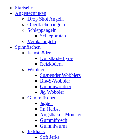
Startseite
Angeltechniken
Drop Shot Angeln
Oberflächenangeln
Schleppangeln
Schleppruten
Vertikalangeln
Spinnfischen
Kunstköder
Kunstköderhype
Reizködern
Wobbler
Suspender Wobblers
Big-S-Wobbler
Gummiwobbler
Jig-Wobbler
Gummifischen
Jiggen
Im Herbst
Angsthaken Montage
Gummifrosch
Gummiwurm
Jerkbaits
Soft Jerks