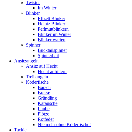
Twister
Im Winter
Blinker
Effzett Blinker
Heintz Blinker
Perlmuttblinkern
Blinker im Winter
Blinker warten
Spinner
Bucktailspinner
Spinnerbait
Ansitzangeln
Ansitz auf Hecht
Hecht anfüttern
Treibangeln
Köderfische
Barsch
Brasse
Gründling
Karausche
Laube
Plötze
Rotfeder
Nie mehr ohne Köderfische!
Tackle