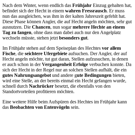
Nach dem Winter, wenn endlich das
Frühjahr
Einzug gehalten hat,
befindet sich der Hecht in einem
wahren Fressrausch
. Er muss
nun das ausgleichen, was ihm in der kalten Jahreszeit gefehlt hat.
Diese Phase können Angler, die auf Hecht angeln möchten, sehr gut
ausnutzen. Die
Chancen
, nun sogar
mehrere Hechte an einem
Tag zu fangen
, ohne dass man dabei auch nur den Angelplatz
wechseln müsste, stehen jetzt
besonders gut
.
Im Frühjahr stehen auf dem Speiseplan des Hechtes
vor allem
Fische
, die
seichtere Ufergebiete
aufsuchen. Der Angler, der auf
Hecht angeln möchte, tut gut daran, Stellen aufzusuchen, in denen
er auch schon in der
Vergangenheit Erfolge
verbuchen konnte. Da
sich der Hecht in der Regel nur an solchen Stellen aufhält, die ein
gutes Nahrungsangebot
und andere g
ute Bedingungen
bieten,
wird eine Stelle, an der bereits einmal ein Hecht gefangen wurde,
schnell durch
Nachrücker
besetzt, die ebenfalls von den
Standortvorteilen profitieren möchten.
Eine weitere Hilfe beim Aufspüren des Hechtes im Frühjahr kann
das
Beobachten von Entenvögeln
sein.