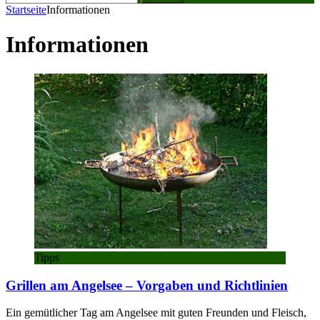
nach:
Startseite
Informationen
Informationen
Tipps
Grillen am Angelsee – Vorgaben und Richtlinien
Ein gemütlicher Tag am Angelsee mit guten Freunden und Fleisch,