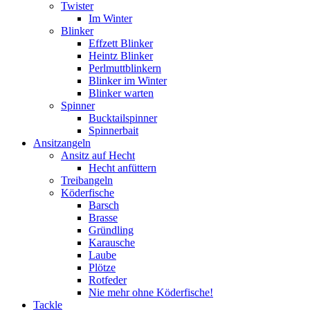
Twister
Im Winter
Blinker
Effzett Blinker
Heintz Blinker
Perlmuttblinkern
Blinker im Winter
Blinker warten
Spinner
Bucktailspinner
Spinnerbait
Ansitzangeln
Ansitz auf Hecht
Hecht anfüttern
Treibangeln
Köderfische
Barsch
Brasse
Gründling
Karausche
Laube
Plötze
Rotfeder
Nie mehr ohne Köderfische!
Tackle