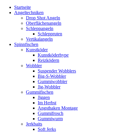
Startseite
Angeltechniken
Drop Shot Angeln
Oberflächenangeln
Schleppangeln
Schleppruten
Vertikalangeln
Spinnfischen
Kunstköder
Kunstköderhype
Reizködern
Wobbler
Suspender Wobblers
Big-S-Wobbler
Gummiwobbler
Jig-Wobbler
Gummifischen
Jiggen
Im Herbst
Angsthaken Montage
Gummifrosch
Gummiwurm
Jerkbaits
Soft Jerks