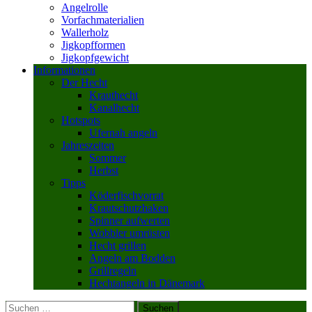
Angelrolle
Vorfachmaterialien
Wallerholz
Jigkopfformen
Jigkopfgewicht
Informationen
Der Hecht
Krauthecht
Kanalhecht
Hotspots
Ufernah angeln
Jahreszeiten
Sommer
Herbst
Tipps
Köderfischvorrat
Krautschutzhaken
Spinner aufwerten
Wobbler umrüsten
Hecht grillen
Angeln am Bodden
Grillregeln
Hechtangeln in Dänemark
Suchen