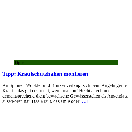
Tipps
Tipp: Krautschutzhaken montieren
An Spinner, Wobbler und Blinker verfängt sich beim Angeln gerne
Kraut – das gilt erst recht, wenn man auf Hecht angelt und
dementsprechend dicht bewachsene Gewässerstellen als Angelplatz
auserkoren hat. Das Kraut, das am Köder
[…]