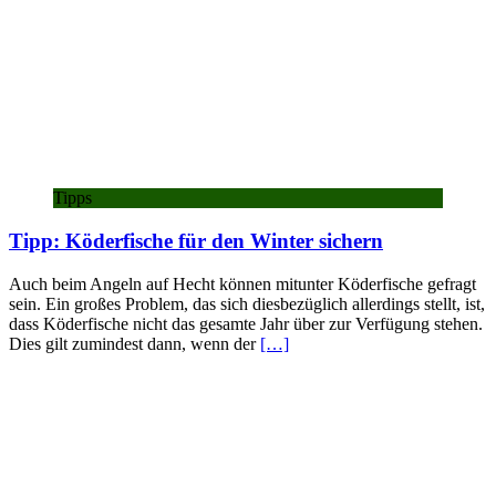
Tipps
Tipp: Köderfische für den Winter sichern
Auch beim Angeln auf Hecht können mitunter Köderfische gefragt
sein. Ein großes Problem, das sich diesbezüglich allerdings stellt, ist,
dass Köderfische nicht das gesamte Jahr über zur Verfügung stehen.
Dies gilt zumindest dann, wenn der
[…]