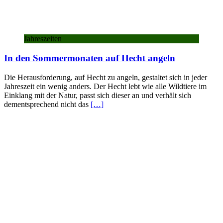
Jahreszeiten
In den Sommermonaten auf Hecht angeln
Die Herausforderung, auf Hecht zu angeln, gestaltet sich in jeder
Jahreszeit ein wenig anders. Der Hecht lebt wie alle Wildtiere im
Einklang mit der Natur, passt sich dieser an und verhält sich
dementsprechend nicht das
[…]