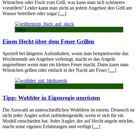
Würstchen oder Fisch vom Grill, was kann man sich schöneres
vorstellen? Leider kann man nicht an jedem Angelsee den Grill am
Wasser betreiben oder sogar
[…]
Tipps
Einen Hecht über dem Feuer Grillen
Speziell bei längeren Aufenthalten, wenn man beispielsweise das
Wochenende am Angelsee verbringt, macht es das Angeln
angenehmer wenn man ein kleines Feuer macht. Dann kann man
Würstchen grillen oder einfach in der Nacht am Feuer
[…]
Tipps
Tipp: Wobbler in Eigenregie umrüsten
Die Auswahl an unterschiedlichen Wobblern ist enorm. Dennoch ist
nicht jeder Angler sofort zufriedengestellt, wenn er sich für ein
Modell entschieden hat. Jeder Angler, der auf Hecht angeln möchte,
macht seine eigenen Erfahrungen und verfügt
[…]