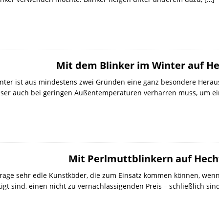
Mit dem Blinker im Winter auf H
nter ist aus mindestens zwei Gründen eine ganz besondere Herausf
sser auch bei geringen Außentemperaturen verharren muss, um e
Mit Perlmuttblinkern auf Hech
Frage sehr edle Kunstköder, die zum Einsatz kommen können, wen
gt sind, einen nicht zu vernachlässigenden Preis – schließlich si