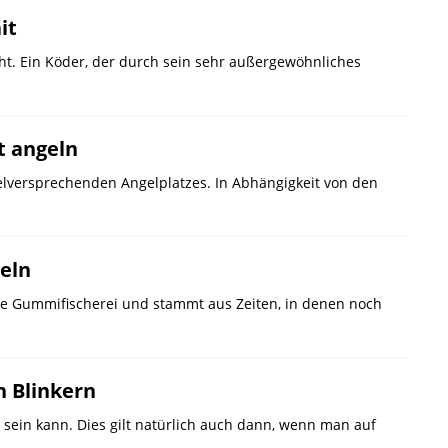
it
cht. Ein Köder, der durch sein sehr außergewöhnliches
t angeln
 vielversprechenden Angelplatzes. In Abhängigkeit von den
eln
rne Gummifischerei und stammt aus Zeiten, in denen noch
 Blinkern
 sein kann. Dies gilt natürlich auch dann, wenn man auf