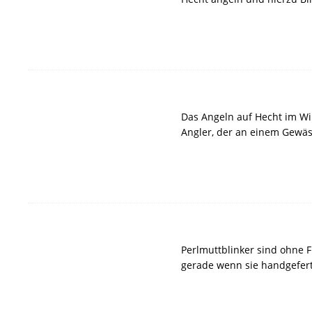
Das Angeln auf Hecht im Wi
Angler, der an einem Gewä
Perlmuttblinker sind ohne 
gerade wenn sie handgeferti